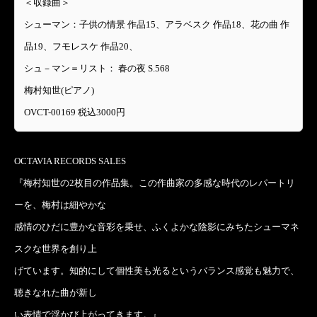
＜収録曲＞
シューマン：子供の情景 作品15、アラベスク 作品18、花の曲 作
品19、フモレスケ 作品20、
シュ－マン＝リスト： 春の夜 S.568
梅村知世(ピアノ)
OVCT-00169 税込3000円
OCTAVIA RECORDS SALES
『梅村知世の2枚目の作品集。この作曲家の多感な時代のレパートリ
ーを、梅村は細やかな
感情のひだに豊かな音彩を乗せ、ふくよかな陰影にみちたシューマネ
スクな世界を創り上
げています。知的にして個性美も光るというバランス感覚も魅力で、
聴きなれた曲が新し
い表情で浮かび上がってきます。』